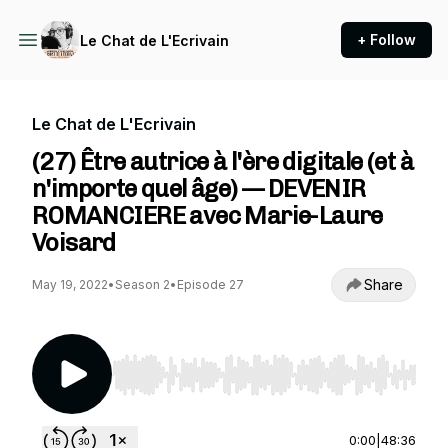
+ Follow
Le Chat de L'Ecrivain
Le Chat de L'Ecrivain
(27) Être autrice à l'ère digitale (et à
n'importe quel âge) — DEVENIR
ROMANCIERE avec Marie-Laure
Voisard
Share
May 19, 2022
•
Season 2
•
Episode 27
Use Left/Right to seek, Home/End to jump to st
0:00
|
48:36