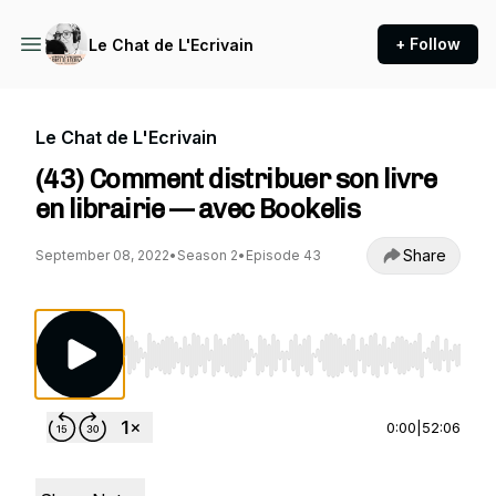
+ Follow
Le Chat de L'Ecrivain
Le Chat de L'Ecrivain
(43) Comment distribuer son livre
en librairie — avec Bookelis
Share
September 08, 2022
•
Season 2
•
Episode 43
Use Left/Right to seek, Home/End to jump to st
0:00
|
52:06